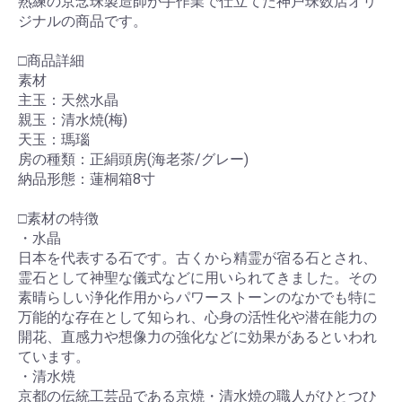
熟練の京念珠製造師が手作業で仕立てた神戸珠数店オリ
ジナルの商品です。
□商品詳細
素材
主玉：天然水晶
親玉：清水焼(梅)
天玉：瑪瑙
房の種類：正絹頭房(海老茶/グレー)
納品形態：蓮桐箱8寸
□素材の特徴
・水晶
日本を代表する石です。古くから精霊が宿る石とされ、
霊石として神聖な儀式などに用いられてきました。その
素晴らしい浄化作用からパワーストーンのなかでも特に
万能的な存在として知られ、心身の活性化や潜在能力の
開花、直感力や想像力の強化などに効果があるといわれ
ています。
・清水焼
京都の伝統工芸品である京焼・清水焼の職人がひとつひ