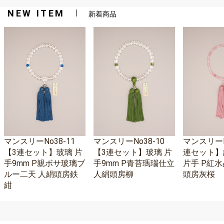
NEW ITEM
新着商品
マンスリーNo38-11
マンスリーNo38-10
マンスリーNo
【3連セット】玻璃 片
【3連セット】玻璃 片
連セット】
手9mm P親ボサ玻璃ブ
手9mm P青苔瑪瑙仕立
片手 P紅水
ルー二天 人絹頭房鉄
人絹頭房柳
頭房灰桜
紺