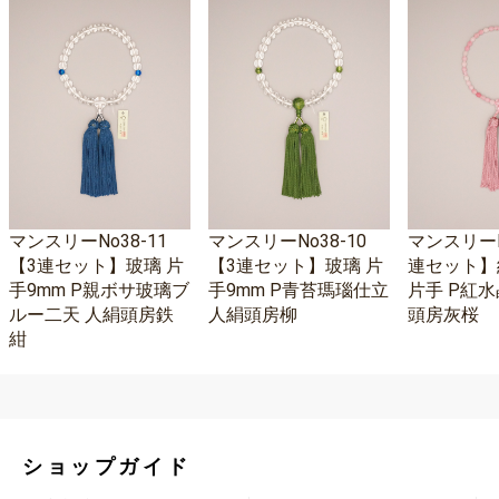
マンスリーNo38-11
マンスリーNo38-10
マンスリーNo
【3連セット】玻璃 片
【3連セット】玻璃 片
連セット】
手9mm P親ボサ玻璃ブ
手9mm P青苔瑪瑙仕立
片手 P紅水
ルー二天 人絹頭房鉄
人絹頭房柳
頭房灰桜
紺
ショップガイド