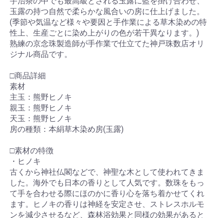
宇治茶の中でも最高級とされる玉露に藍を掛け合わせ、
玉露の持つ自然で柔らかな風合いの房に仕上げました。
(季節や気温など様々や要因と手作業による草木染めの特
性上、生産ごとに染め上がりの色が若干異なります。)
熟練の京念珠製造師が手作業で仕立てた神戸珠数店オリ
ジナル商品です。
□商品詳細
素材
主玉：熊野ヒノキ
親玉：熊野ヒノキ
天玉：熊野ヒノキ
房の種類：本絹草木染め房(玉露)
□素材の特徴
・ヒノキ
古くから神社仏閣などで、神聖な木として使われてきま
した。海外でも日本の香りとして人気です。数珠をもっ
て手を合わせる際にほのかに香り心を落ち着かせてくれ
ます。ヒノキの香りは神経を安定させ、ストレスホルモ
ンを減少させるなど、森林浴効果と同様の効果があると