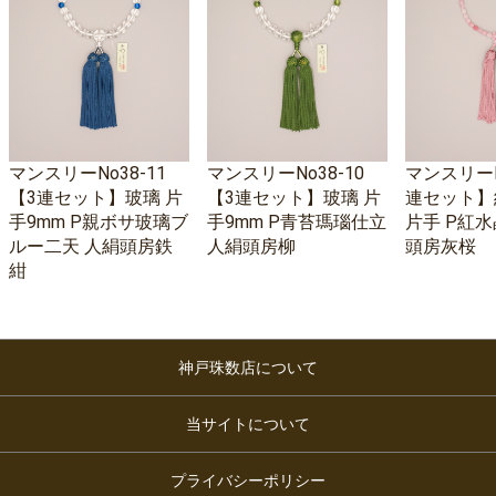
マンスリーNo38-11
マンスリーNo38-10
マンスリーNo
【3連セット】玻璃 片
【3連セット】玻璃 片
連セット】
手9mm P親ボサ玻璃ブ
手9mm P青苔瑪瑙仕立
片手 P紅水
ルー二天 人絹頭房鉄
人絹頭房柳
頭房灰桜
紺
神戸珠数店について
当サイトについて
プライバシーポリシー