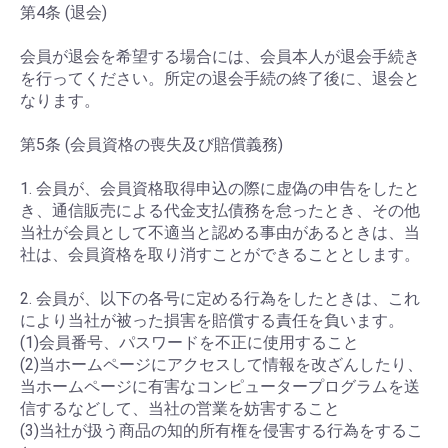
第4条 (退会)
会員が退会を希望する場合には、会員本人が退会手続き
を行ってください。所定の退会手続の終了後に、退会と
なります。
第5条 (会員資格の喪失及び賠償義務)
1. 会員が、会員資格取得申込の際に虚偽の申告をしたと
き、通信販売による代金支払債務を怠ったとき、その他
当社が会員として不適当と認める事由があるときは、当
社は、会員資格を取り消すことができることとします。
2. 会員が、以下の各号に定める行為をしたときは、これ
により当社が被った損害を賠償する責任を負います。
(1)会員番号、パスワードを不正に使用すること
(2)当ホームページにアクセスして情報を改ざんしたり、
当ホームページに有害なコンピュータープログラムを送
信するなどして、当社の営業を妨害すること
(3)当社が扱う商品の知的所有権を侵害する行為をするこ