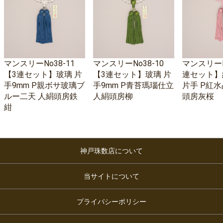
マンスリーNo38-11
マンスリーNo38-10
マンスリーNo
【3連セット】玻璃 片
【3連セット】玻璃 片
連セット】
手9mm P親ボサ玻璃ブ
手9mm P青苔瑪瑙仕立
片手 P紅水
ルー二天 人絹頭房鉄
人絹頭房柳
頭房灰桜
紺
神戸珠数店について
当サイトについて
プライバシーポリシー